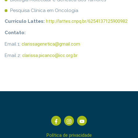
Pesquisa Clínica em Oncologia
Currículo Lattes:
http://lattes.cnpq.br/6254137125900982
Contato:
Email 1:
clarissagenetica@gmail.com
Email 2:
clarissa.picanco@icc.org.br
Política de privacidade