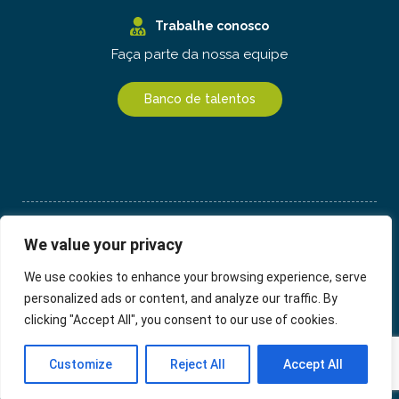
Trabalhe conosco
Faça parte da nossa equipe
Banco de talentos
2026 ©
Hospital Haroldo Juaçaba
We value your privacy
Dr. Sérgio Ferreira Juaçaba,
Responsável Técnico, CRM 2701
We use cookies to enhance your browsing experience, serve
personalized ads or content, and analyze our traffic. By
Empresa do Grupo
clicking "Accept All", you consent to our use of cookies.
Agende sua consulta aqui e exames aqui
Customize
Reject All
Accept All