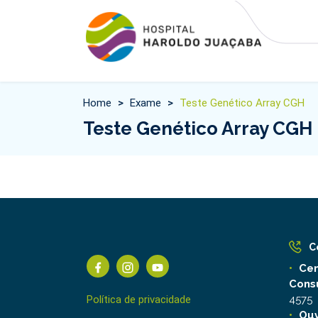
Home
>
Exame
>
Teste Genético Array CGH
Teste Genético Array CGH
C
Cen
Cons
Política de privacidade
4575
Ouv