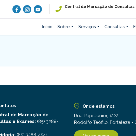
Central de Marcação de Consultas
Início
Sobre
Serviços
Consultas
E
ontatos
Onde estamos
tral de Marcação de
Rua Papi Júnior, 1222,
ultas e Exames:
(85) 3288-
Rodolfo Teófilo, Fortaleza -
idoria:
(85) 3288-4541