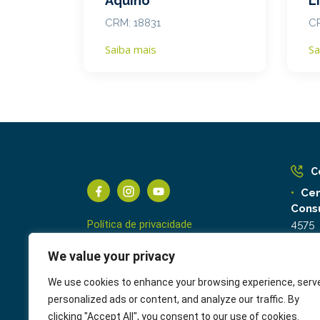
Aquino
L
CRM: 18831
C
Saiba mais
Sa
C
Cen
Cons
Política de privacidade
4575
Ouv
Termos de Uso
We value your privacy
We use cookies to enhance your browsing experience, serv
personalized ads or content, and analyze our traffic. By
clicking "Accept All", you consent to our use of cookies.