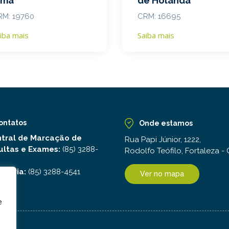
ima
de Holanda
RM: 19760
CRM: 16695
iba mais
Saiba mais
ontatos
Onde estamos
tral de Marcação de
Rua Papi Júnior, 1222,
ultas e Exames:
(85) 3288-
Rodolfo Teófilo, Fortaleza -
idoria:
(85) 3288-4541
Ver no mapa
e