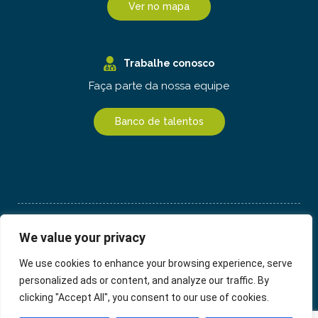
Ver no mapa
Trabalhe conosco
Faça parte da nossa equipe
Banco de talentos
2026 ©
Hospital Haroldo Juaçaba
We value your privacy
Dr. Sérgio Ferreira Juaçaba,
Responsável Técnico, CRM 2701
We use cookies to enhance your browsing experience, serve
personalized ads or content, and analyze our traffic. By
Empresa do Grupo
clicking "Accept All", you consent to our use of cookies.