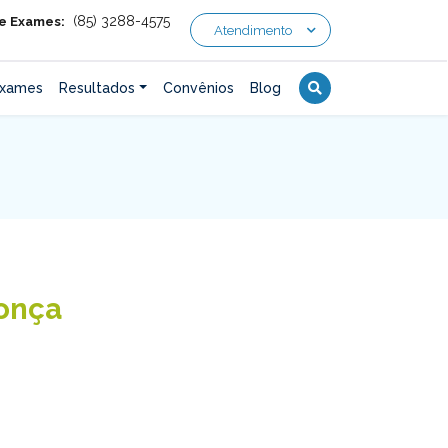
(85) 3288-4575
 e Exames:
Atendimento
xames
Resultados
Convênios
Blog
donça