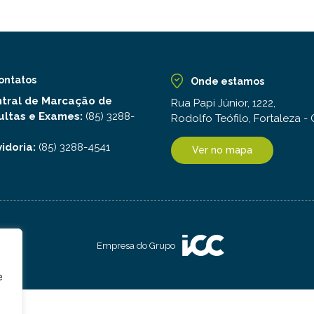
ontatos
Onde estamos
tral de Marcação de
Rua Papi Júnior, 1222,
ultas e Exames:
(85) 3288-
Rodolfo Teófilo, Fortaleza -
idoria:
(85) 3288-4541
Ver no mapa
Empresa do Grupo
e