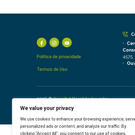
C
Cen
Cons
Política de privacidade
4575
Ouv
Termos de Uso
2026 ©
Hospital Haroldo Juaçaba
Dr. Sérgio Ferreira Juaçaba,
We value your privacy
Responsável Técnico, CRM 2701
We use cookies to enhance your browsing experience, serv
personalized ads or content, and analyze our traffic. By
clicking "Accept All", you consent to our use of cookies.